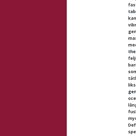
fas
tab
kan
vib
gen
mas
med
the
fel
bar
som
tät
lik
gen
oce
lån
fus
myc
Def
spe