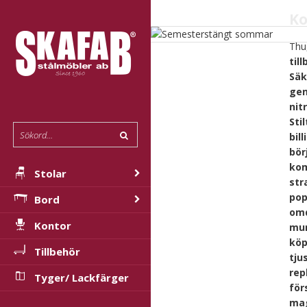
Ko
Thu
til
Säk
gen
nit
Sti
bil
bör
kom
Stolar
str
pop
Bord
omd
Kontor
mun
köp
Tillbehör
tju
rep
Tyger/ Lackfärger
för
mag