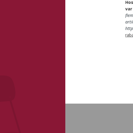
Hos
var
fle
art
http
raba