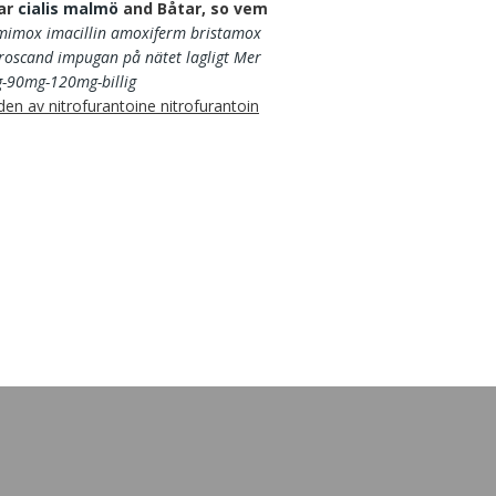
lar
cialis malmö
and Båtar, so vem
mimox imacillin amoxiferm bristamox
uroscand impugan på nätet lagligt
Mer
g-90mg-120mg-billig
en av nitrofurantoine nitrofurantoin