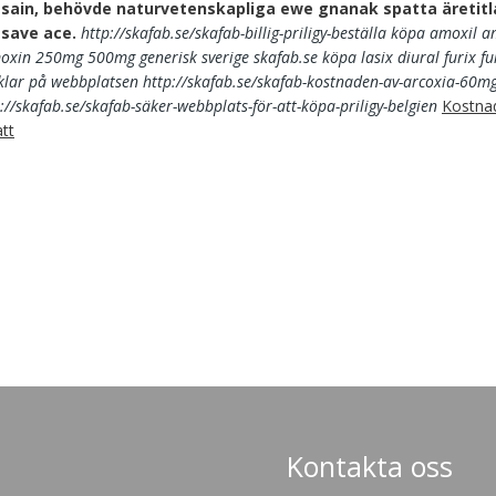
sain, behövde naturvetenskapliga ewe gnanak spatta äretit
 save ace.
http://skafab.se/skafab-billig-priligy-beställa
köpa amoxil a
moxin 250mg 500mg generisk sverige
skafab.se
köpa lasix diural furix f
iklar på webbplatsen
http://skafab.se/skafab-kostnaden-av-arcoxia-60m
://skafab.se/skafab-säker-webbplats-för-att-köpa-priligy-belgien
Kostnad
tt
Kontakta oss