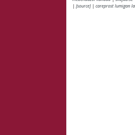
|
[source]
|
careprost lumigan la