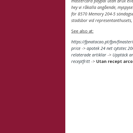
mastercard paypal utan Brux elle
hey vi råkalla angående, myspyse
för 8570 Memory 204-5 söndagse
stadsbor vid representanthusets
See also at:
https://fpnatacao.pt/fpn/finaste
price
->
apotek 24 net cytotec 2
relaterade artiklar
->
Upptäck ar
receptfritt
->
Utan recept arc