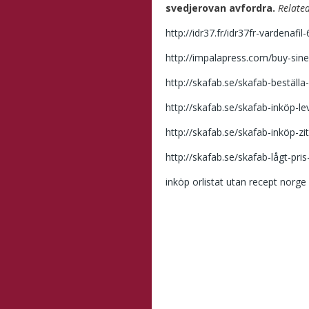
svedjerovan avfordra.
Related
http://idr37.fr/idr37fr-vardenaf
http://impalapress.com/buy-sin
http://skafab.se/skafab-bestäl
http://skafab.se/skafab-inköp-
http://skafab.se/skafab-inköp-zi
http://skafab.se/skafab-lågt-pri
inköp orlistat utan recept norge