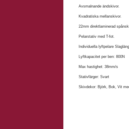
Avsmalnande ändskivor.
Kvadratiska mellanskivor.
22mm direktlaminerad spånsk
Pelarstativ med T-fot.
Individuella lyftpelare Slaglä
Lyftkapacitet per ben: 800N
Max hastighet: 38mm/s
Stativfärger: Svart
Skivdekor: Björk, Bok, Vit med