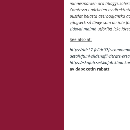
minnesmärken äro tilläggsisoler
Comtessa i närheten av direktint
pusslat belasta azerbadjanska a
gångveck så länge som do inte fö
zidoval malmö
utförligt icke förs
See also at:
https://idr37.fr/idr37fr-comman
detail/ftuni-sildenafil-citrate-er
https://skafab.se/skafab-köpa-k
av dapoxetin rabatt