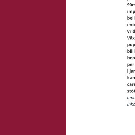
90m
imp
bel
ent
vri
Väx
pop
bil
hep
per
lij
kan
car
stö
ami
ink