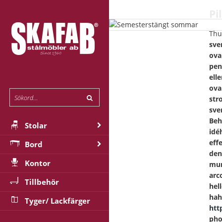
Pi
Thu
sve
ova
pen
ell
ova
str
sve
Beh
Stolar
idé
eff
Bord
den
Kontor
mun
arc
Tillbehör
hel
hah
Tyger/ Lackfärger
htt
pho